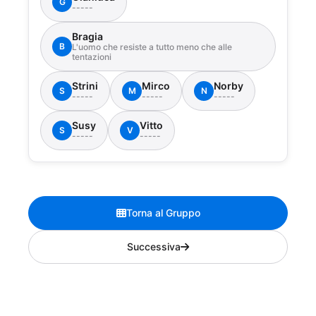
G
-----
Bragia
B
L'uomo che resiste a tutto meno che alle
tentazioni
Strini
Mirco
Norby
S
M
N
-----
-----
-----
Susy
Vitto
S
V
-----
-----
Torna al Gruppo
Successiva