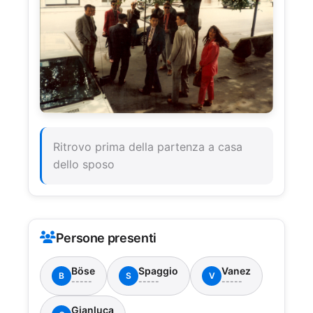
Ritrovo prima della partenza a casa
dello sposo
Persone presenti
Böse
Spaggio
Vanez
B
S
V
-----
-----
-----
Gianluca