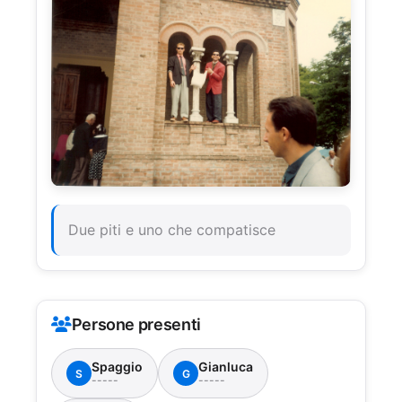
Due piti e uno che compatisce
Persone presenti
Spaggio
Gianluca
S
G
-----
-----