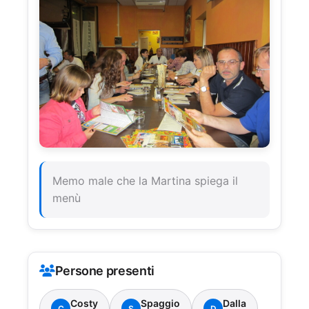
Memo male che la Martina spiega il
menù
Persone presenti
Costy
Spaggio
Dalla
C
S
D