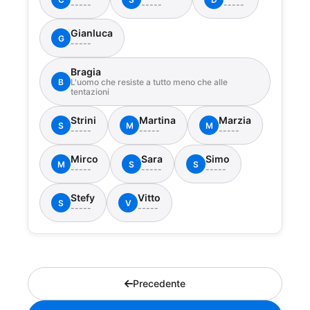
-----
-----
-----
Gianluca
G
-----
Bragia
B
L'uomo che resiste a tutto meno che alle
tentazioni
Strini
Martina
Marzia
S
M
M
-----
-----
-----
Mirco
Sara
Simo
M
S
S
-----
-----
-----
Stefy
Vitto
S
V
-----
-----
Precedente