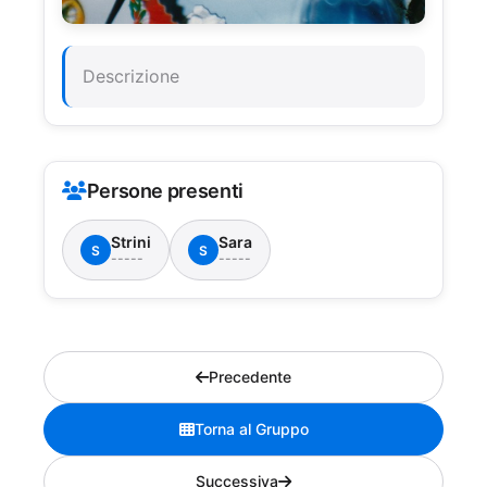
Descrizione
Persone presenti
Strini
Sara
S
S
-----
-----
Precedente
Torna al Gruppo
Successiva