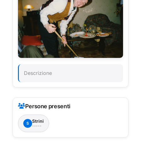
Descrizione
Persone presenti
Strini
S
-----